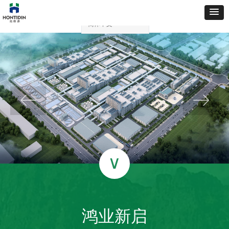
简体中文
ꀅ
ꂃ
ꁹ
1
∨
鸿业新启