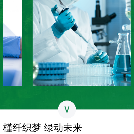
1
∨
槿纤织梦 绿动未来