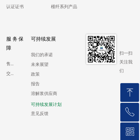
认证证书
槿纤系列产品
服务保
可持续发展
障
扫一扫
我们的承诺
关注我
售后服务
未来展望
们
交通服务
政策
报告
ꁸ
溶解浆供应商
可持续发展计划
ꂅ
回到顶部
意见反馈
ꀥ
0534-6130088